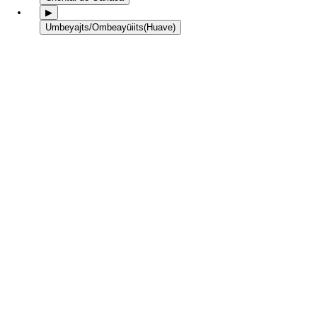
▶
Umbeyajts/Ombeayüiits
(Huave)