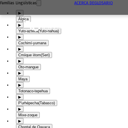
Familias Lingüísticas
ACERCA DE
GLOSARIO
▶
Álgica
▶
Yuto-azteca
(Yuto-nahua)
▶
Cochimí-yumana
▶
Cmiique iitom
(Seri)
▶
Oto-mangue
▶
Maya
▶
Totonaco-tepehua
▶
P'urhépecha
(Tabasco)
▶
Mixe-zoque
▶
Chontal de Oaxaca